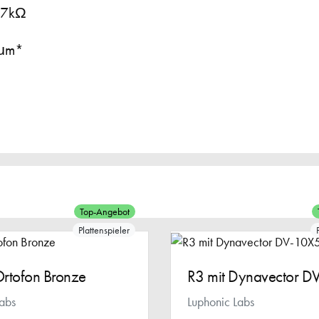
47kΩ
2μm*
Top-Angebot
Plattenspieler
Ortofon Bronze
R3 mit Dynavector D
Labs
Luphonic Labs