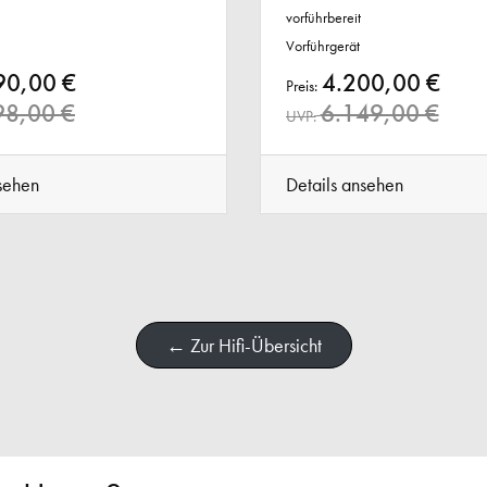
vorführbereit
Vorführgerät
90,00 €
4.200,00 €
Preis:
98,00 €
6.149,00 €
UVP:
sehen
Details ansehen
← Zur Hifi-Übersicht