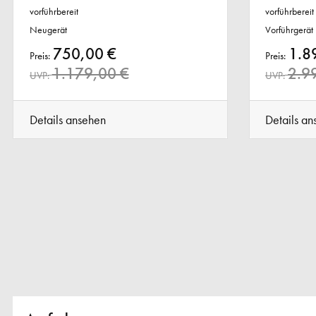
vorführbereit
vorführbereit
Neugerät
Vorführgerät
750,00 €
1.8
Preis:
Preis:
1.179,00 €
2.9
UVP:
UVP:
Details ansehen
Details an