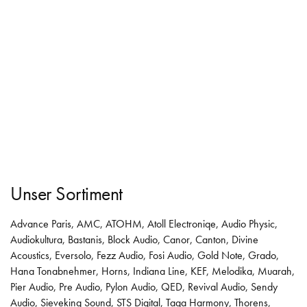
Unser Sortiment
Advance Paris
,
AMC
,
ATOHM
,
Atoll Electroniqe
,
Audio Physic
,
Audiokultura
,
Bastanis
,
Block Audio
,
Canor
,
Canton
,
Divine
Acoustics
,
Eversolo
,
Fezz Audio
,
Fosi Audio
,
Gold Note
,
Grado
,
Hana Tonabnehmer
,
Horns
,
Indiana Line
,
KEF
,
Melodika
,
Muarah
,
Pier Audio
,
Pre Audio
,
Pylon Audio
,
QED
,
Revival Audio
,
Sendy
Audio
,
Sieveking Sound
,
STS Digital
,
Taga Harmony
,
Thorens
,