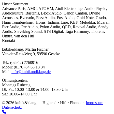
Unser Sortiment
Advance Paris
,
AMC
,
ATOHM
,
Atoll Electroniqe
,
Audio Physic
,
Audiokultura
,
Bastanis
,
Block Audio
,
Canor
,
Canton
,
Divine
Acoustics
,
Eversolo
,
Fezz Audio
,
Fosi Audio
,
Gold Note
,
Grado
,
Hana Tonabnehmer
,
Horns
,
Indiana Line
,
KEF
,
Melodika
,
Muarah
,
Pier Audio
,
Pre Audio
,
Pylon Audio
,
QED
,
Revival Audio
,
Sendy
Audio
,
Sieveking Sound
,
STS Digital
,
Taga Harmony
,
Thorens
,
Unitra
,
van den Hul
Kontakt
kubik&klang, Martin Fischer
Van-der-Reis-Weg 9, 59590 Geseke
Tel.: (02942) 7760916
Mobil: (0176) 84 63 13 34
Mail:
info@kubikundklang.de
Öffnungszeiten:
Montags Ruhetag
Di.-Fr.: 10.00–13.00 & 14.00–18.30 Uhr
Sa.: 10.00–14.00 Uhr
© 2026 kubik&klang — Highend • Hifi • Phono ·
Impressum
·
Datenschutz