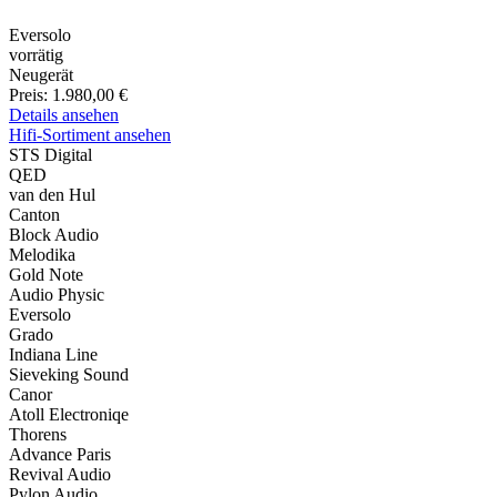
Eversolo
vorrätig
Neugerät
Preis:
1.980,00 €
Details ansehen
Hifi-Sortiment ansehen
STS Digital
QED
van den Hul
Canton
Block Audio
Melodika
Gold Note
Audio Physic
Eversolo
Grado
Indiana Line
Sieveking Sound
Canor
Atoll Electroniqe
Thorens
Advance Paris
Revival Audio
Pylon Audio