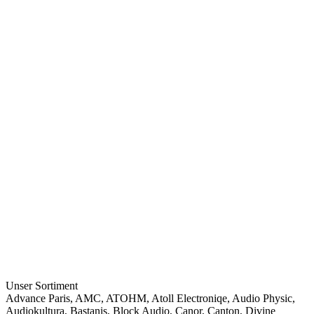
Unser Sortiment
Advance Paris
,
AMC
,
ATOHM
,
Atoll Electroniqe
,
Audio Physic
,
Audiokultura
,
Bastanis
,
Block Audio
,
Canor
,
Canton
,
Divine