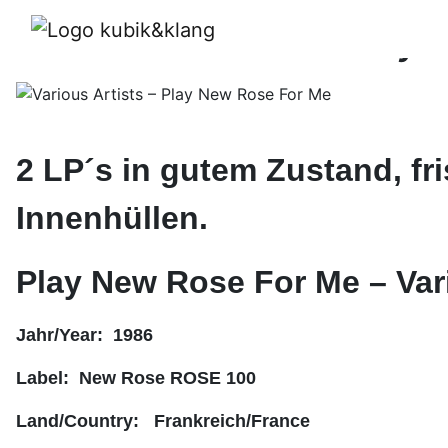
Various Artists – Pla
2 LP´s in gutem Zustand, f
Innenhüllen.
Play New Rose For Me – Vari
Jahr/Year:
1986
Label:
New Rose ROSE 100
Land/Country:
Frankreich/France