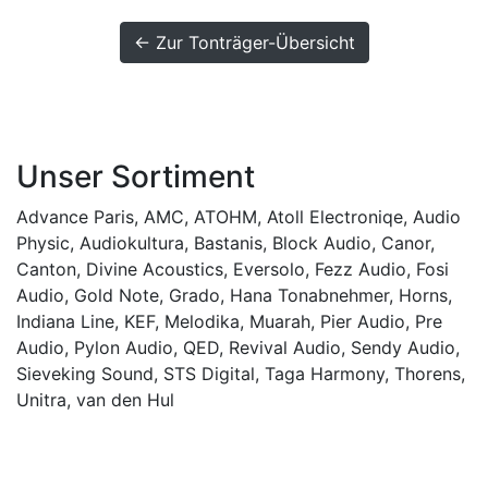
← Zur Tonträger-Übersicht
Unser Sortiment
Advance Paris
,
AMC
,
ATOHM
,
Atoll Electroniqe
,
Audio
Physic
,
Audiokultura
,
Bastanis
,
Block Audio
,
Canor
,
Canton
,
Divine Acoustics
,
Eversolo
,
Fezz Audio
,
Fosi
Audio
,
Gold Note
,
Grado
,
Hana Tonabnehmer
,
Horns
,
Indiana Line
,
KEF
,
Melodika
,
Muarah
,
Pier Audio
,
Pre
Audio
,
Pylon Audio
,
QED
,
Revival Audio
,
Sendy Audio
,
Sieveking Sound
,
STS Digital
,
Taga Harmony
,
Thorens
,
Unitra
,
van den Hul