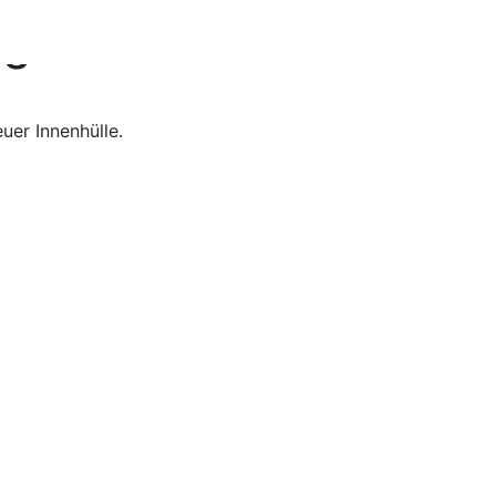
ngel
uer Innenhülle.