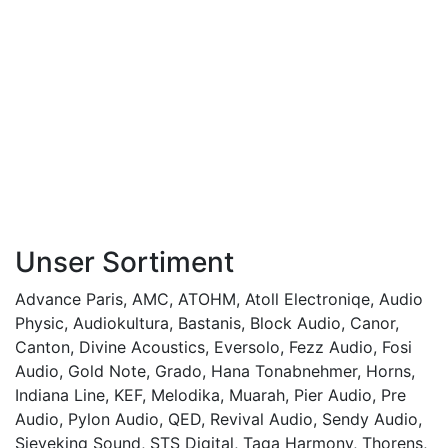
Unser Sortiment
Advance Paris
,
AMC
,
ATOHM
,
Atoll Electroniqe
,
Audio
Physic
,
Audiokultura
,
Bastanis
,
Block Audio
,
Canor
,
Canton
,
Divine Acoustics
,
Eversolo
,
Fezz Audio
,
Fosi
Audio
,
Gold Note
,
Grado
,
Hana Tonabnehmer
,
Horns
,
Indiana Line
,
KEF
,
Melodika
,
Muarah
,
Pier Audio
,
Pre
Audio
,
Pylon Audio
,
QED
,
Revival Audio
,
Sendy Audio
,
Sieveking Sound
,
STS Digital
,
Taga Harmony
,
Thorens
,