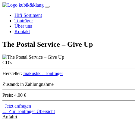
Hifi-Sortiment
Tonträger
Über uns
Kontakt
The Postal Service – Give Up
CD's
Hersteller:
Inakustik - Tonträger
Zustand:
in Zahlungnahme
Preis:
4,00 €
Jetzt anfragen
← Zur Tonträger-Übersicht
Anfahrt