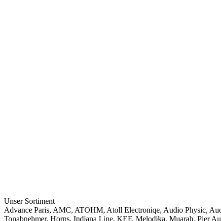
Unser Sortiment
Advance Paris
,
AMC
,
ATOHM
,
Atoll Electroniqe
,
Audio Physic
,
Aud
Tonabnehmer
,
Horns
,
Indiana Line
,
KEF
,
Melodika
,
Muarah
,
Pier Au