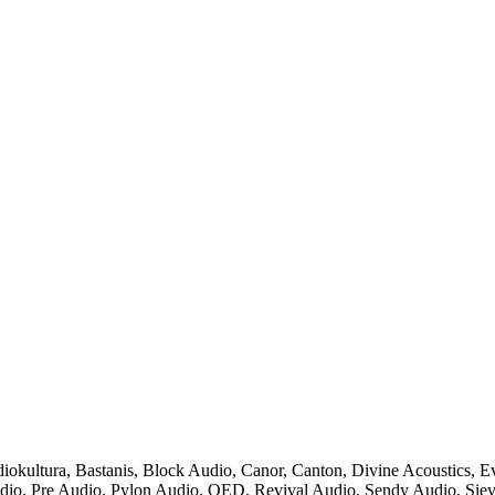
iokultura
,
Bastanis
,
Block Audio
,
Canor
,
Canton
,
Divine Acoustics
,
Ev
dio
,
Pre Audio
,
Pylon Audio
,
QED
,
Revival Audio
,
Sendy Audio
,
Sie