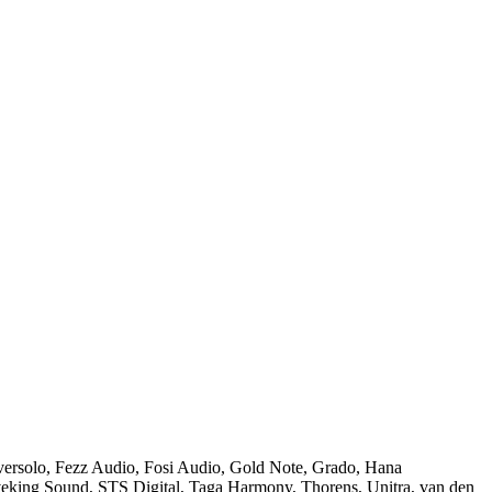
ersolo
,
Fezz Audio
,
Fosi Audio
,
Gold Note
,
Grado
,
Hana
veking Sound
,
STS Digital
,
Taga Harmony
,
Thorens
,
Unitra
,
van den