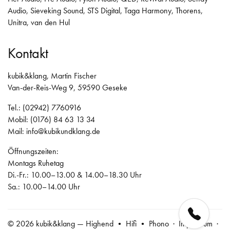
Audio
,
Sieveking Sound
,
STS Digital
,
Taga Harmony
,
Thorens
,
Unitra
,
van den Hul
Kontakt
kubik&klang, Martin Fischer
Van-der-Reis-Weg 9, 59590 Geseke
Tel.: (02942) 7760916
Mobil: (0176) 84 63 13 34
Mail:
info@kubikundklang.de
Öffnungszeiten:
Montags Ruhetag
Di.-Fr.: 10.00–13.00 & 14.00–18.30 Uhr
Sa.: 10.00–14.00 Uhr
© 2026 kubik&klang — Highend • Hifi • Phono ·
Impressum
·