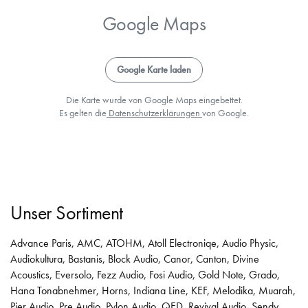
Google Maps
Google Karte laden
Die Karte wurde von Google Maps eingebettet.
Es gelten die
Datenschutzerklärungen
von Google.
Unser Sortiment
Advance Paris
,
AMC
,
ATOHM
,
Atoll Electroniqe
,
Audio Physic
,
Audiokultura
,
Bastanis
,
Block Audio
,
Canor
,
Canton
,
Divine
Acoustics
,
Eversolo
,
Fezz Audio
,
Fosi Audio
,
Gold Note
,
Grado
,
Hana Tonabnehmer
,
Horns
,
Indiana Line
,
KEF
,
Melodika
,
Muarah
,
Pier Audio
,
Pre Audio
,
Pylon Audio
,
QED
,
Revival Audio
,
Sendy