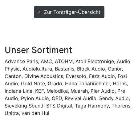
← Zur Tonträger-Übersicht
Unser Sortiment
Advance Paris
,
AMC
,
ATOHM
,
Atoll Electroniqe
,
Audio
Physic
,
Audiokultura
,
Bastanis
,
Block Audio
,
Canor
,
Canton
,
Divine Acoustics
,
Eversolo
,
Fezz Audio
,
Fosi
Audio
,
Gold Note
,
Grado
,
Hana Tonabnehmer
,
Horns
,
Indiana Line
,
KEF
,
Melodika
,
Muarah
,
Pier Audio
,
Pre
Audio
,
Pylon Audio
,
QED
,
Revival Audio
,
Sendy Audio
,
Sieveking Sound
,
STS Digital
,
Taga Harmony
,
Thorens
,
Unitra
,
van den Hul