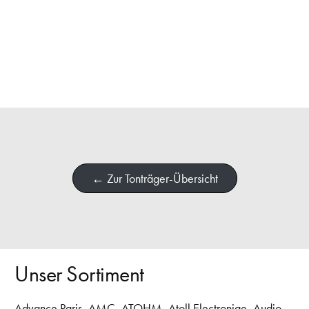
← Zur Tonträger-Übersicht
Unser Sortiment
Advance Paris
,
AMC
,
ATOHM
,
Atoll Electroniqe
,
Audio