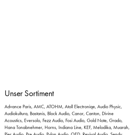
Unser Sortiment
Advance Paris
,
AMC
,
ATOHM
,
Atoll Electroniqe
,
Audio Physic
,
Audiokultura
,
Bastanis
,
Block Audio
,
Canor
,
Canton
,
Divine
Acoustics
,
Eversolo
,
Fezz Audio
,
Fosi Audio
,
Gold Note
,
Grado
,
Hana Tonabnehmer
,
Horns
,
Indiana Line
,
KEF
,
Melodika
,
Muarah
,
Pier Audio
,
Pre Audio
,
Pylon Audio
,
QED
,
Revival Audio
,
Sendy