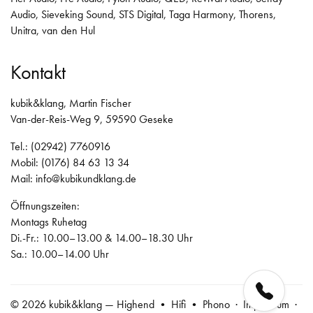
Audio
,
Sieveking Sound
,
STS Digital
,
Taga Harmony
,
Thorens
,
Unitra
,
van den Hul
Kontakt
kubik&klang, Martin Fischer
Van-der-Reis-Weg 9, 59590 Geseke
Tel.: (02942) 7760916
Mobil: (0176) 84 63 13 34
Mail:
info@kubikundklang.de
Öffnungszeiten:
Montags Ruhetag
Di.-Fr.: 10.00–13.00 & 14.00–18.30 Uhr
Sa.: 10.00–14.00 Uhr
© 2026 kubik&klang — Highend • Hifi • Phono ·
Impressum
·