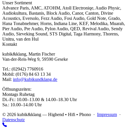
Unser Sortiment
Advance Paris
,
AMC
,
ATOHM
,
Atoll Electroniqe
,
Audio Physic
,
Audiokultura
,
Bastanis
,
Block Audio
,
Canor
,
Canton
,
Divine
Acoustics
,
Eversolo
,
Fezz Audio
,
Fosi Audio
,
Gold Note
,
Grado
,
Hana Tonabnehmer
,
Horns
,
Indiana Line
,
KEF
,
Melodika
,
Muarah
,
Pier Audio
,
Pre Audio
,
Pylon Audio
,
QED
,
Revival Audio
,
Sendy
Audio
,
Sieveking Sound
,
STS Digital
,
Taga Harmony
,
Thorens
,
Unitra
,
van den Hul
Kontakt
kubik&klang, Martin Fischer
Van-der-Reis-Weg 9, 59590 Geseke
Tel.: (02942) 7760916
Mobil: (0176) 84 63 13 34
Mail:
info@kubikundklang.de
Öffnungszeiten:
Montags Ruhetag
Di.-Fr.: 10.00–13.00 & 14.00–18.30 Uhr
Sa.: 10.00–14.00 Uhr
© 2026 kubik&klang — Highend • Hifi • Phono ·
Impressum
·
Datenschutz