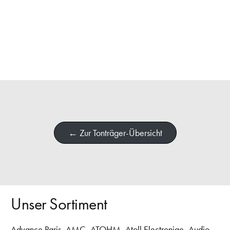
← Zur Tonträger-Übersicht
Unser Sortiment
Advance Paris
,
AMC
,
ATOHM
,
Atoll Electroniqe
,
Audio