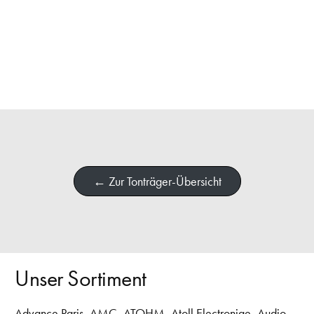
← Zur Tonträger-Übersicht
Unser Sortiment
Advance Paris
,
AMC
,
ATOHM
,
Atoll Electroniqe
,
Audio