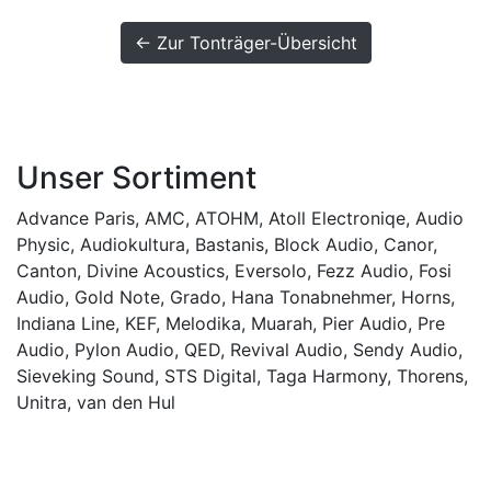
← Zur Tonträger-Übersicht
Unser Sortiment
Advance Paris
,
AMC
,
ATOHM
,
Atoll Electroniqe
,
Audio
Physic
,
Audiokultura
,
Bastanis
,
Block Audio
,
Canor
,
Canton
,
Divine Acoustics
,
Eversolo
,
Fezz Audio
,
Fosi
Audio
,
Gold Note
,
Grado
,
Hana Tonabnehmer
,
Horns
,
Indiana Line
,
KEF
,
Melodika
,
Muarah
,
Pier Audio
,
Pre
Audio
,
Pylon Audio
,
QED
,
Revival Audio
,
Sendy Audio
,
Sieveking Sound
,
STS Digital
,
Taga Harmony
,
Thorens
,
Unitra
,
van den Hul