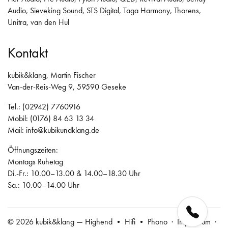
Audio
,
Sieveking Sound
,
STS Digital
,
Taga Harmony
,
Thorens
,
Unitra
,
van den Hul
Kontakt
kubik&klang, Martin Fischer
Van-der-Reis-Weg 9, 59590 Geseke
Tel.: (02942) 7760916
Mobil: (0176) 84 63 13 34
Mail:
info@kubikundklang.de
Öffnungszeiten:
Montags Ruhetag
Di.-Fr.: 10.00–13.00 & 14.00–18.30 Uhr
Sa.: 10.00–14.00 Uhr
© 2026 kubik&klang — Highend • Hifi • Phono ·
Impressum
·