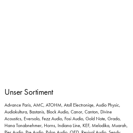
Unser Sortiment
Advance Paris
,
AMC
,
ATOHM
,
Atoll Electroniqe
,
Audio Physic
,
Audiokultura
,
Bastanis
,
Block Audio
,
Canor
,
Canton
,
Divine
Acoustics
,
Eversolo
,
Fezz Audio
,
Fosi Audio
,
Gold Note
,
Grado
,
Hana Tonabnehmer
,
Horns
,
Indiana Line
,
KEF
,
Melodika
,
Muarah
,
Pier Audio
,
Pre Audio
,
Pylon Audio
,
QED
,
Revival Audio
,
Sendy