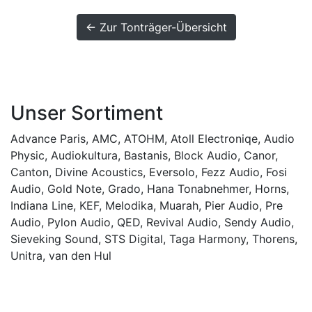
← Zur Tonträger-Übersicht
Unser Sortiment
Advance Paris
,
AMC
,
ATOHM
,
Atoll Electroniqe
,
Audio
Physic
,
Audiokultura
,
Bastanis
,
Block Audio
,
Canor
,
Canton
,
Divine Acoustics
,
Eversolo
,
Fezz Audio
,
Fosi
Audio
,
Gold Note
,
Grado
,
Hana Tonabnehmer
,
Horns
,
Indiana Line
,
KEF
,
Melodika
,
Muarah
,
Pier Audio
,
Pre
Audio
,
Pylon Audio
,
QED
,
Revival Audio
,
Sendy Audio
,
Sieveking Sound
,
STS Digital
,
Taga Harmony
,
Thorens
,
Unitra
,
van den Hul