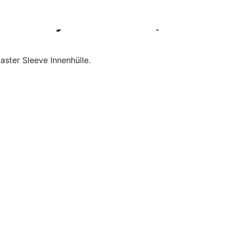
e City (A Novel)
ster Sleeve Innenhülle.