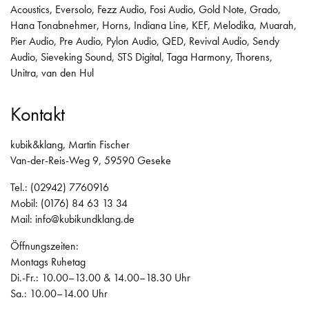
Acoustics
,
Eversolo
,
Fezz Audio
,
Fosi Audio
,
Gold Note
,
Grado
,
Hana Tonabnehmer
,
Horns
,
Indiana Line
,
KEF
,
Melodika
,
Muarah
,
Pier Audio
,
Pre Audio
,
Pylon Audio
,
QED
,
Revival Audio
,
Sendy
Audio
,
Sieveking Sound
,
STS Digital
,
Taga Harmony
,
Thorens
,
Unitra
,
van den Hul
Kontakt
kubik&klang, Martin Fischer
Van-der-Reis-Weg 9, 59590 Geseke
Tel.: (02942) 7760916
Mobil: (0176) 84 63 13 34
Mail:
info@kubikundklang.de
Öffnungszeiten:
Montags Ruhetag
Di.-Fr.: 10.00–13.00 & 14.00–18.30 Uhr
Sa.: 10.00–14.00 Uhr