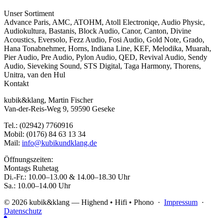
Unser Sortiment
Advance Paris
,
AMC
,
ATOHM
,
Atoll Electroniqe
,
Audio Physic
,
Audiokultura
,
Bastanis
,
Block Audio
,
Canor
,
Canton
,
Divine
Acoustics
,
Eversolo
,
Fezz Audio
,
Fosi Audio
,
Gold Note
,
Grado
,
Hana Tonabnehmer
,
Horns
,
Indiana Line
,
KEF
,
Melodika
,
Muarah
,
Pier Audio
,
Pre Audio
,
Pylon Audio
,
QED
,
Revival Audio
,
Sendy
Audio
,
Sieveking Sound
,
STS Digital
,
Taga Harmony
,
Thorens
,
Unitra
,
van den Hul
Kontakt
kubik&klang, Martin Fischer
Van-der-Reis-Weg 9, 59590 Geseke
Tel.: (02942) 7760916
Mobil: (0176) 84 63 13 34
Mail:
info@kubikundklang.de
Öffnungszeiten:
Montags Ruhetag
Di.-Fr.: 10.00–13.00 & 14.00–18.30 Uhr
Sa.: 10.00–14.00 Uhr
© 2026 kubik&klang — Highend • Hifi • Phono ·
Impressum
·
Datenschutz