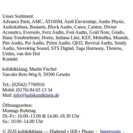
Unser Sortiment
Advance Paris
,
AMC
,
ATOHM
,
Atoll Electroniqe
,
Audio Physic
,
Audiokultura
,
Bastanis
,
Block Audio
,
Canor
,
Canton
,
Divine
Acoustics
,
Eversolo
,
Fezz Audio
,
Fosi Audio
,
Gold Note
,
Grado
,
Hana Tonabnehmer
,
Horns
,
Indiana Line
,
KEF
,
Melodika
,
Muarah
,
Pier Audio
,
Pre Audio
,
Pylon Audio
,
QED
,
Revival Audio
,
Sendy
Audio
,
Sieveking Sound
,
STS Digital
,
Taga Harmony
,
Thorens
,
Unitra
,
van den Hul
Kontakt
kubik&klang, Martin Fischer
Van-der-Reis-Weg 9, 59590 Geseke
Tel.: (02942) 7760916
Mobil: (0176) 84 63 13 34
Mail:
info@kubikundklang.de
Öffnungszeiten:
Montags Ruhetag
Di.-Fr.: 10.00–13.00 & 14.00–18.30 Uhr
Sa.: 10.00–14.00 Uhr
© 2026 kubik&klang — Highend • Hifi • Phono ·
Impressum
·