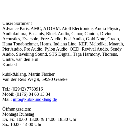
Unser Sortiment
Advance Paris
,
AMC
,
ATOHM
,
Atoll Electroniqe
,
Audio Physic
,
Audiokultura
,
Bastanis
,
Block Audio
,
Canor
,
Canton
,
Divine
Acoustics
,
Eversolo
,
Fezz Audio
,
Fosi Audio
,
Gold Note
,
Grado
,
Hana Tonabnehmer
,
Horns
,
Indiana Line
,
KEF
,
Melodika
,
Muarah
,
Pier Audio
,
Pre Audio
,
Pylon Audio
,
QED
,
Revival Audio
,
Sendy
Audio
,
Sieveking Sound
,
STS Digital
,
Taga Harmony
,
Thorens
,
Unitra
,
van den Hul
Kontakt
kubik&klang, Martin Fischer
Van-der-Reis-Weg 9, 59590 Geseke
Tel.: (02942) 7760916
Mobil: (0176) 84 63 13 34
Mail:
info@kubikundklang.de
Öffnungszeiten:
Montags Ruhetag
Di.-Fr.: 10.00–13.00 & 14.00–18.30 Uhr
Sa.: 10.00–14.00 Uhr