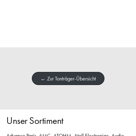
← Zur Tonträger-Übersicht
Unser Sortiment
Advance Paris
,
AMC
,
ATOHM
,
Atoll Electroniqe
,
Audio