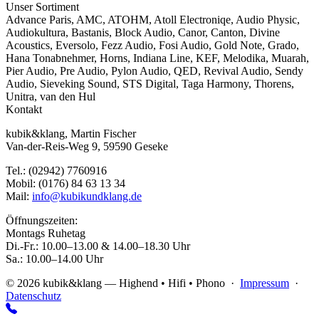
Unser Sortiment
Advance Paris
,
AMC
,
ATOHM
,
Atoll Electroniqe
,
Audio Physic
,
Audiokultura
,
Bastanis
,
Block Audio
,
Canor
,
Canton
,
Divine
Acoustics
,
Eversolo
,
Fezz Audio
,
Fosi Audio
,
Gold Note
,
Grado
,
Hana Tonabnehmer
,
Horns
,
Indiana Line
,
KEF
,
Melodika
,
Muarah
,
Pier Audio
,
Pre Audio
,
Pylon Audio
,
QED
,
Revival Audio
,
Sendy
Audio
,
Sieveking Sound
,
STS Digital
,
Taga Harmony
,
Thorens
,
Unitra
,
van den Hul
Kontakt
kubik&klang, Martin Fischer
Van-der-Reis-Weg 9, 59590 Geseke
Tel.: (02942) 7760916
Mobil: (0176) 84 63 13 34
Mail:
info@kubikundklang.de
Öffnungszeiten:
Montags Ruhetag
Di.-Fr.: 10.00–13.00 & 14.00–18.30 Uhr
Sa.: 10.00–14.00 Uhr
© 2026 kubik&klang — Highend • Hifi • Phono ·
Impressum
·
Datenschutz