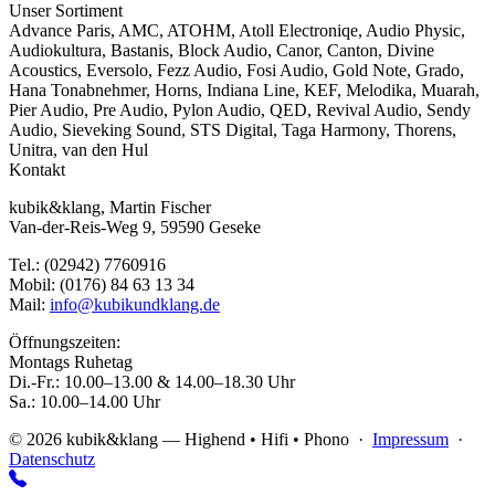
Unser Sortiment
Advance Paris
,
AMC
,
ATOHM
,
Atoll Electroniqe
,
Audio Physic
,
Audiokultura
,
Bastanis
,
Block Audio
,
Canor
,
Canton
,
Divine
Acoustics
,
Eversolo
,
Fezz Audio
,
Fosi Audio
,
Gold Note
,
Grado
,
Hana Tonabnehmer
,
Horns
,
Indiana Line
,
KEF
,
Melodika
,
Muarah
,
Pier Audio
,
Pre Audio
,
Pylon Audio
,
QED
,
Revival Audio
,
Sendy
Audio
,
Sieveking Sound
,
STS Digital
,
Taga Harmony
,
Thorens
,
Unitra
,
van den Hul
Kontakt
kubik&klang, Martin Fischer
Van-der-Reis-Weg 9, 59590 Geseke
Tel.: (02942) 7760916
Mobil: (0176) 84 63 13 34
Mail:
info@kubikundklang.de
Öffnungszeiten:
Montags Ruhetag
Di.-Fr.: 10.00–13.00 & 14.00–18.30 Uhr
Sa.: 10.00–14.00 Uhr
© 2026 kubik&klang — Highend • Hifi • Phono ·
Impressum
·
Datenschutz