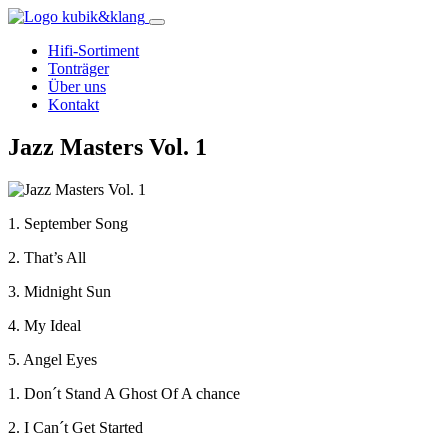
Hifi-Sortiment
Tonträger
Über uns
Kontakt
Jazz Masters Vol. 1
1. September Song
2. That’s All
3. Midnight Sun
4. My Ideal
5. Angel Eyes
1. Don´t Stand A Ghost Of A chance
2. I Can´t Get Started