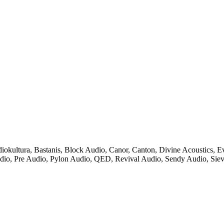
iokultura
,
Bastanis
,
Block Audio
,
Canor
,
Canton
,
Divine Acoustics
,
Ev
dio
,
Pre Audio
,
Pylon Audio
,
QED
,
Revival Audio
,
Sendy Audio
,
Sie