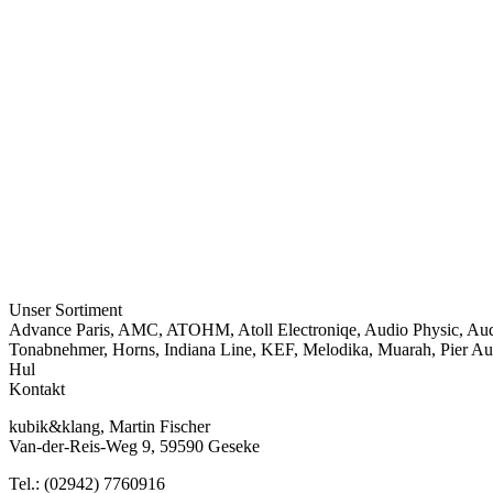
Unser Sortiment
Advance Paris
,
AMC
,
ATOHM
,
Atoll Electroniqe
,
Audio Physic
,
Aud
Tonabnehmer
,
Horns
,
Indiana Line
,
KEF
,
Melodika
,
Muarah
,
Pier Au
Hul
Kontakt
kubik&klang, Martin Fischer
Van-der-Reis-Weg 9, 59590 Geseke
Tel.: (02942) 7760916