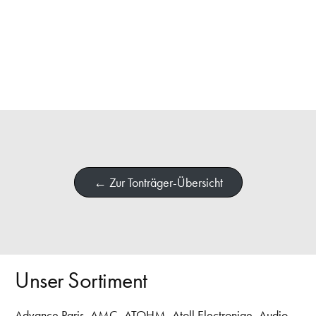
← Zur Tonträger-Übersicht
Unser Sortiment
Advance Paris
,
AMC
,
ATOHM
,
Atoll Electroniqe
,
Audio