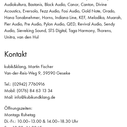
Audiokultura
,
Bastanis
,
Block Audio
,
Canor
,
Canton
,
Divine
Acoustics
,
Eversolo
,
Fezz Audio
,
Fosi Audio
,
Gold Note
,
Grado
,
Hana Tonabnehmer
,
Horns
,
Indiana Line
,
KEF
,
Melodika
,
Muarah
,
Pier Audio
,
Pre Audio
,
Pylon Audio
,
QED
,
Revival Audio
,
Sendy
Audio
,
Sieveking Sound
,
STS Digital
,
Taga Harmony
,
Thorens
,
Unitra
,
van den Hul
Kontakt
kubik&klang, Martin Fischer
Van-der-Reis-Weg 9, 59590 Geseke
Tel.: (02942) 7760916
Mobil: (0176) 84 63 13 34
Mail:
info@kubikundklang.de
Öffnungszeiten:
Montags Ruhetag
Di.-Fr.: 10.00–13.00 & 14.00–18.30 Uhr