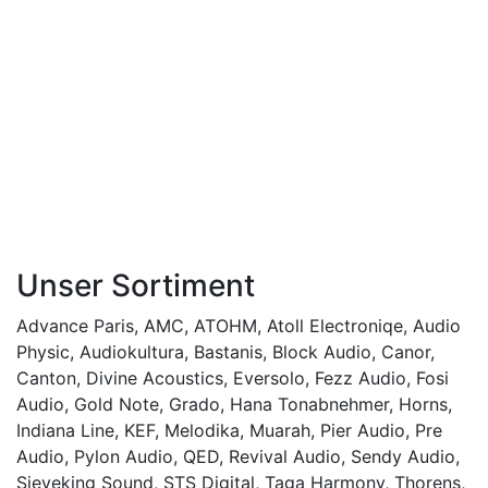
Unser Sortiment
Advance Paris
,
AMC
,
ATOHM
,
Atoll Electroniqe
,
Audio
Physic
,
Audiokultura
,
Bastanis
,
Block Audio
,
Canor
,
Canton
,
Divine Acoustics
,
Eversolo
,
Fezz Audio
,
Fosi
Audio
,
Gold Note
,
Grado
,
Hana Tonabnehmer
,
Horns
,
Indiana Line
,
KEF
,
Melodika
,
Muarah
,
Pier Audio
,
Pre
Audio
,
Pylon Audio
,
QED
,
Revival Audio
,
Sendy Audio
,
Sieveking Sound
,
STS Digital
,
Taga Harmony
,
Thorens
,