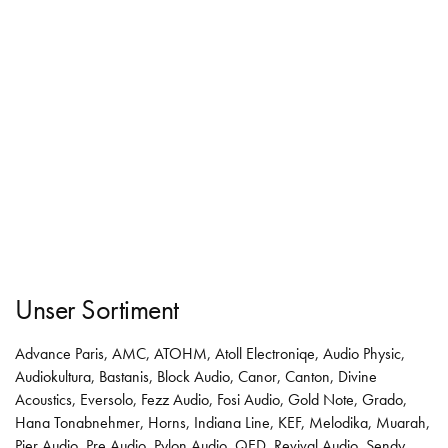
Unser Sortiment
Advance Paris
,
AMC
,
ATOHM
,
Atoll Electroniqe
,
Audio Physic
,
Audiokultura
,
Bastanis
,
Block Audio
,
Canor
,
Canton
,
Divine
Acoustics
,
Eversolo
,
Fezz Audio
,
Fosi Audio
,
Gold Note
,
Grado
,
Hana Tonabnehmer
,
Horns
,
Indiana Line
,
KEF
,
Melodika
,
Muarah
,
Pier Audio
,
Pre Audio
,
Pylon Audio
,
QED
,
Revival Audio
,
Sendy