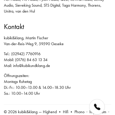
Audio
,
Sieveking Sound
,
STS Digital
,
Taga Harmony
,
Thorens
,
Unitra
,
van den Hul
Kontakt
kubik&klang, Martin Fischer
Van-der-Reis-Weg 9, 59590 Geseke
Tel.: (02942) 7760916
Mobil: (0176) 84 63 13 34
Mail:
info@kubikundklang.de
Öffnungszeiten:
Montags Ruhetag
Di.-Fr.: 10.00–13.00 & 14.00–18.30 Uhr
Sa.: 10.00–14.00 Uhr
© 2026 kubik&klang — Highend • Hifi • Phono ·
Impressum
·