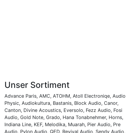
Unser Sortiment
Advance Paris
,
AMC
,
ATOHM
,
Atoll Electroniqe
,
Audio
Physic
,
Audiokultura
,
Bastanis
,
Block Audio
,
Canor
,
Canton
,
Divine Acoustics
,
Eversolo
,
Fezz Audio
,
Fosi
Audio
,
Gold Note
,
Grado
,
Hana Tonabnehmer
,
Horns
,
Indiana Line
,
KEF
,
Melodika
,
Muarah
,
Pier Audio
,
Pre
Audio
,
Pylon Audio
,
QED
,
Revival Audio
,
Sendy Audio
,