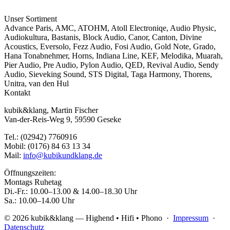
Unser Sortiment
Advance Paris
,
AMC
,
ATOHM
,
Atoll Electroniqe
,
Audio Physic
,
Audiokultura
,
Bastanis
,
Block Audio
,
Canor
,
Canton
,
Divine
Acoustics
,
Eversolo
,
Fezz Audio
,
Fosi Audio
,
Gold Note
,
Grado
,
Hana Tonabnehmer
,
Horns
,
Indiana Line
,
KEF
,
Melodika
,
Muarah
,
Pier Audio
,
Pre Audio
,
Pylon Audio
,
QED
,
Revival Audio
,
Sendy
Audio
,
Sieveking Sound
,
STS Digital
,
Taga Harmony
,
Thorens
,
Unitra
,
van den Hul
Kontakt
kubik&klang, Martin Fischer
Van-der-Reis-Weg 9, 59590 Geseke
Tel.: (02942) 7760916
Mobil: (0176) 84 63 13 34
Mail:
info@kubikundklang.de
Öffnungszeiten:
Montags Ruhetag
Di.-Fr.: 10.00–13.00 & 14.00–18.30 Uhr
Sa.: 10.00–14.00 Uhr
© 2026 kubik&klang — Highend • Hifi • Phono ·
Impressum
·
Datenschutz