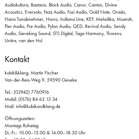
Audiokultura
,
Bastanis
,
Block Audio
,
Canor
,
Canton
,
Divine
Acoustics
,
Eversolo
,
Fezz Audio
,
Fosi Audio
,
Gold Note
,
Grado
,
Hana Tonabnehmer
,
Horns
,
Indiana Line
,
KEF
,
Melodika
,
Muarah
,
Pier Audio
,
Pre Audio
,
Pylon Audio
,
QED
,
Revival Audio
,
Sendy
Audio
,
Sieveking Sound
,
STS Digital
,
Taga Harmony
,
Thorens
,
Unitra
,
van den Hul
Kontakt
kubik&klang, Martin Fischer
Van-der-Reis-Weg 9, 59590 Geseke
Tel.: (02942) 7760916
Mobil: (0176) 84 63 13 34
Mail:
info@kubikundklang.de
Öffnungszeiten:
Montags Ruhetag
Di.-Fr.: 10.00–13.00 & 14.00–18.30 Uhr