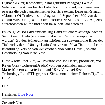
Bigband-Leiter, Komponist, Arrangeur und Pädagoge Gerald
Wilson einige Alben für das Label Pacific Jazz auf, von denen ein
paar als die bedeutendsten seiner Karriere gelten. Dazu gehört auch
»Moment Of Truth«, das im August und September 1962 von der
Gerald Wilson Big Band in den Pacific Jazz Studios in Los Angeles
aufgenommen wurde und noch im selben Jahr erschien.
Es »zeigt Wilsons dynamische Big Band auf einem actiongeladenen
Set mit neun Titeln (von denen sieben von Wilson komponiert
wurden). Zu den Höhepunkten gehören der schwungvolle Blues des
Titeltracks, der unbändige Latin-Groove von ›Viva Tirado‹ und eine
leichtfüßige Version von ›Milestones‹ von Miles Davis«, so eine
Beschreibung von Blue Note.
Diese »Tone Poet Vinyl«-LP wurde von Joe Harley produziert, von
Kevin Gray (Cohearent Audio) von den originalen analogen
Masterbändern gemastert und auf 180 g Vinyl bei Record
Technology Inc. (RTI) gepresst. Sie kommt in einer Deluxe-Tip-On-
Hülle.
LP's
Hersteller:
Blue Note
Zustand:
Neu