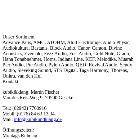
Unser Sortiment
Advance Paris
,
AMC
,
ATOHM
,
Atoll Electroniqe
,
Audio Physic
,
Audiokultura
,
Bastanis
,
Block Audio
,
Canor
,
Canton
,
Divine
Acoustics
,
Eversolo
,
Fezz Audio
,
Fosi Audio
,
Gold Note
,
Grado
,
Hana Tonabnehmer
,
Horns
,
Indiana Line
,
KEF
,
Melodika
,
Muarah
,
Pier Audio
,
Pre Audio
,
Pylon Audio
,
QED
,
Revival Audio
,
Sendy
Audio
,
Sieveking Sound
,
STS Digital
,
Taga Harmony
,
Thorens
,
Unitra
,
van den Hul
Kontakt
kubik&klang, Martin Fischer
Van-der-Reis-Weg 9, 59590 Geseke
Tel.: (02942) 7760916
Mobil: (0176) 84 63 13 34
Mail:
info@kubikundklang.de
Öffnungszeiten:
Montags Ruhetag