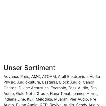
Unser Sortiment
Advance Paris
,
AMC
,
ATOHM
,
Atoll Electroniqe
,
Audio
Physic
,
Audiokultura
,
Bastanis
,
Block Audio
,
Canor
,
Canton
,
Divine Acoustics
,
Eversolo
,
Fezz Audio
,
Fosi
Audio
,
Gold Note
,
Grado
,
Hana Tonabnehmer
,
Horns
,
Indiana Line
,
KEF
,
Melodika
,
Muarah
,
Pier Audio
,
Pre
Audio
,
Pylon Audio
,
QED
,
Revival Audio
,
Sendy Audio
,