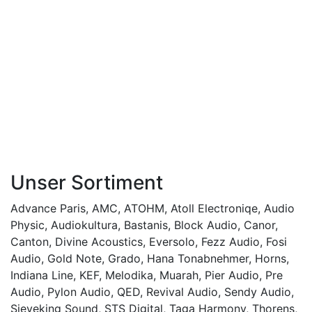
Unser Sortiment
Advance Paris
,
AMC
,
ATOHM
,
Atoll Electroniqe
,
Audio
Physic
,
Audiokultura
,
Bastanis
,
Block Audio
,
Canor
,
Canton
,
Divine Acoustics
,
Eversolo
,
Fezz Audio
,
Fosi
Audio
,
Gold Note
,
Grado
,
Hana Tonabnehmer
,
Horns
,
Indiana Line
,
KEF
,
Melodika
,
Muarah
,
Pier Audio
,
Pre
Audio
,
Pylon Audio
,
QED
,
Revival Audio
,
Sendy Audio
,
Sieveking Sound
,
STS Digital
,
Taga Harmony
,
Thorens
,