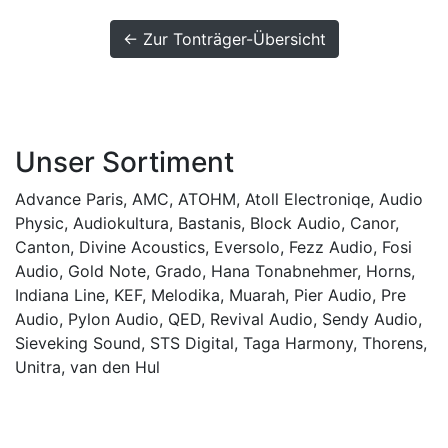
← Zur Tonträger-Übersicht
Unser Sortiment
Advance Paris
,
AMC
,
ATOHM
,
Atoll Electroniqe
,
Audio
Physic
,
Audiokultura
,
Bastanis
,
Block Audio
,
Canor
,
Canton
,
Divine Acoustics
,
Eversolo
,
Fezz Audio
,
Fosi
Audio
,
Gold Note
,
Grado
,
Hana Tonabnehmer
,
Horns
,
Indiana Line
,
KEF
,
Melodika
,
Muarah
,
Pier Audio
,
Pre
Audio
,
Pylon Audio
,
QED
,
Revival Audio
,
Sendy Audio
,
Sieveking Sound
,
STS Digital
,
Taga Harmony
,
Thorens
,
Unitra
,
van den Hul