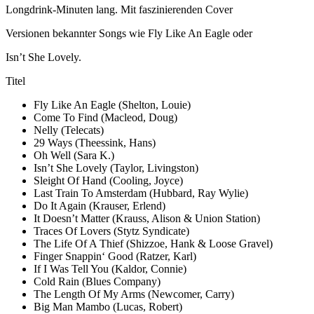
Longdrink-Minuten lang. Mit faszinierenden Cover
Versionen bekannter Songs wie Fly Like An Eagle oder
Isn’t She Lovely.
Titel
Fly Like An Eagle (Shelton, Louie)
Come To Find (Macleod, Doug)
Nelly (Telecats)
29 Ways (Theessink, Hans)
Oh Well (Sara K.)
Isn’t She Lovely (Taylor, Livingston)
Sleight Of Hand (Cooling, Joyce)
Last Train To Amsterdam (Hubbard, Ray Wylie)
Do It Again (Krauser, Erlend)
It Doesn’t Matter (Krauss, Alison & Union Station)
Traces Of Lovers (Stytz Syndicate)
The Life Of A Thief (Shizzoe, Hank & Loose Gravel)
Finger Snappin‘ Good (Ratzer, Karl)
If I Was Tell You (Kaldor, Connie)
Cold Rain (Blues Company)
The Length Of My Arms (Newcomer, Carry)
Big Man Mambo (Lucas, Robert)