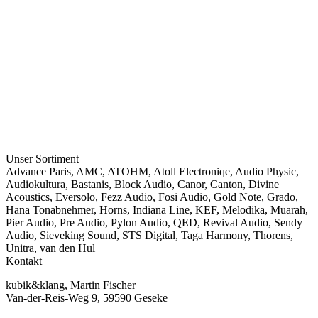
Unser Sortiment
Advance Paris
,
AMC
,
ATOHM
,
Atoll Electroniqe
,
Audio Physic
,
Audiokultura
,
Bastanis
,
Block Audio
,
Canor
,
Canton
,
Divine
Acoustics
,
Eversolo
,
Fezz Audio
,
Fosi Audio
,
Gold Note
,
Grado
,
Hana Tonabnehmer
,
Horns
,
Indiana Line
,
KEF
,
Melodika
,
Muarah
,
Pier Audio
,
Pre Audio
,
Pylon Audio
,
QED
,
Revival Audio
,
Sendy
Audio
,
Sieveking Sound
,
STS Digital
,
Taga Harmony
,
Thorens
,
Unitra
,
van den Hul
Kontakt
kubik&klang, Martin Fischer
Van-der-Reis-Weg 9, 59590 Geseke