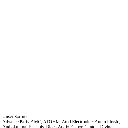
Unser Sortiment
Advance Paris
,
AMC
,
ATOHM
,
Atoll Electroniqe
,
Audio Physic
,
Audiokultura
,
Bastanis
,
Block Audio
,
Canor
,
Canton
,
Divine