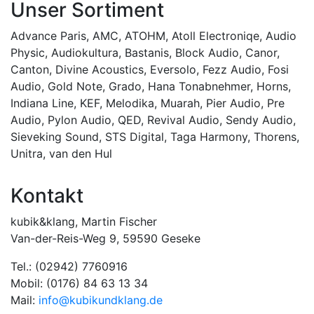
Unser Sortiment
Advance Paris
,
AMC
,
ATOHM
,
Atoll Electroniqe
,
Audio
Physic
,
Audiokultura
,
Bastanis
,
Block Audio
,
Canor
,
Canton
,
Divine Acoustics
,
Eversolo
,
Fezz Audio
,
Fosi
Audio
,
Gold Note
,
Grado
,
Hana Tonabnehmer
,
Horns
,
Indiana Line
,
KEF
,
Melodika
,
Muarah
,
Pier Audio
,
Pre
Audio
,
Pylon Audio
,
QED
,
Revival Audio
,
Sendy Audio
,
Sieveking Sound
,
STS Digital
,
Taga Harmony
,
Thorens
,
Unitra
,
van den Hul
Kontakt
kubik&klang, Martin Fischer
Van-der-Reis-Weg 9, 59590 Geseke
Tel.: (02942) 7760916
Mobil: (0176) 84 63 13 34
Mail:
info@kubikundklang.de