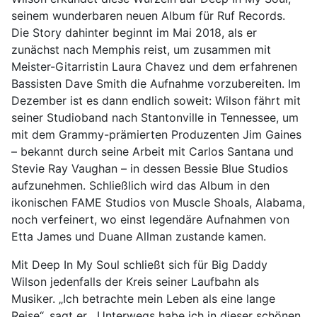
seinem wunderbaren neuen Album für Ruf Records.
Die Story dahinter beginnt im Mai 2018, als er
zunächst nach Memphis reist, um zusammen mit
Meister-Gitarristin Laura Chavez und dem erfahrenen
Bassisten Dave Smith die Aufnahme vorzubereiten. Im
Dezember ist es dann endlich soweit: Wilson fährt mit
seiner Studioband nach Stantonville in Tennessee, um
mit dem Grammy-prämierten Produzenten Jim Gaines
– bekannt durch seine Arbeit mit Carlos Santana und
Stevie Ray Vaughan – in dessen Bessie Blue Studios
aufzunehmen. Schließlich wird das Album in den
ikonischen FAME Studios von Muscle Shoals, Alabama,
noch verfeinert, wo einst legendäre Aufnahmen von
Etta James und Duane Allman zustande kamen.
Mit Deep In My Soul schließt sich für Big Daddy
Wilson jedenfalls der Kreis seiner Laufbahn als
Musiker. „Ich betrachte mein Leben als eine lange
Reise“, sagt er. „Unterwegs habe ich in dieser schönen