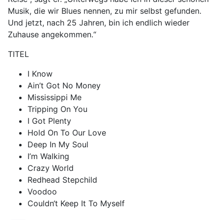
Musik, die wir Blues nennen, zu mir selbst gefunden.
Und jetzt, nach 25 Jahren, bin ich endlich wieder
Zuhause angekommen.“
TITEL
I Know
Ain’t Got No Money
Mississippi Me
Tripping On You
I Got Plenty
Hold On To Our Love
Deep In My Soul
I’m Walking
Crazy World
Redhead Stepchild
Voodoo
Couldn‘t Keep It To Myself