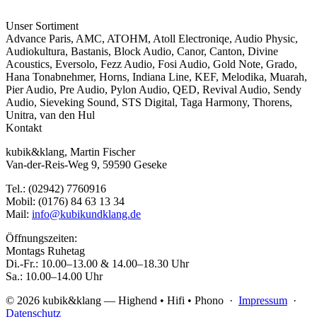
Unser Sortiment
Advance Paris
,
AMC
,
ATOHM
,
Atoll Electroniqe
,
Audio Physic
,
Audiokultura
,
Bastanis
,
Block Audio
,
Canor
,
Canton
,
Divine
Acoustics
,
Eversolo
,
Fezz Audio
,
Fosi Audio
,
Gold Note
,
Grado
,
Hana Tonabnehmer
,
Horns
,
Indiana Line
,
KEF
,
Melodika
,
Muarah
,
Pier Audio
,
Pre Audio
,
Pylon Audio
,
QED
,
Revival Audio
,
Sendy
Audio
,
Sieveking Sound
,
STS Digital
,
Taga Harmony
,
Thorens
,
Unitra
,
van den Hul
Kontakt
kubik&klang, Martin Fischer
Van-der-Reis-Weg 9, 59590 Geseke
Tel.: (02942) 7760916
Mobil: (0176) 84 63 13 34
Mail:
info@kubikundklang.de
Öffnungszeiten:
Montags Ruhetag
Di.-Fr.: 10.00–13.00 & 14.00–18.30 Uhr
Sa.: 10.00–14.00 Uhr
© 2026 kubik&klang — Highend • Hifi • Phono ·
Impressum
·
Datenschutz