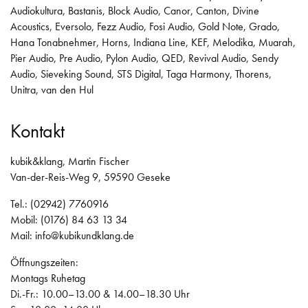
Audiokultura
,
Bastanis
,
Block Audio
,
Canor
,
Canton
,
Divine
Acoustics
,
Eversolo
,
Fezz Audio
,
Fosi Audio
,
Gold Note
,
Grado
,
Hana Tonabnehmer
,
Horns
,
Indiana Line
,
KEF
,
Melodika
,
Muarah
,
Pier Audio
,
Pre Audio
,
Pylon Audio
,
QED
,
Revival Audio
,
Sendy
Audio
,
Sieveking Sound
,
STS Digital
,
Taga Harmony
,
Thorens
,
Unitra
,
van den Hul
Kontakt
kubik&klang, Martin Fischer
Van-der-Reis-Weg 9, 59590 Geseke
Tel.: (02942) 7760916
Mobil: (0176) 84 63 13 34
Mail:
info@kubikundklang.de
Öffnungszeiten:
Montags Ruhetag
Di.-Fr.: 10.00–13.00 & 14.00–18.30 Uhr