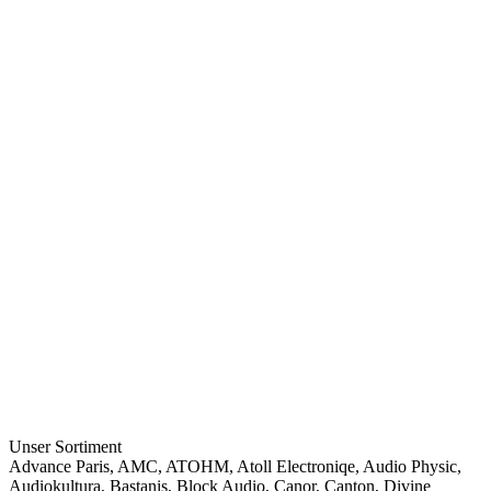
Unser Sortiment
Advance Paris
,
AMC
,
ATOHM
,
Atoll Electroniqe
,
Audio Physic
,
Audiokultura
,
Bastanis
,
Block Audio
,
Canor
,
Canton
,
Divine