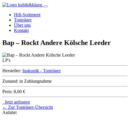
Hifi-Sortiment
Tonträger
Über uns
Kontakt
Bap – Rockt Andere Kölsche Leeder
LP's
Hersteller:
Inakustik - Tonträger
Zustand:
in Zahlungnahme
Preis:
8,00 €
Jetzt anfragen
← Zur Tonträger-Übersicht
Anfahrt