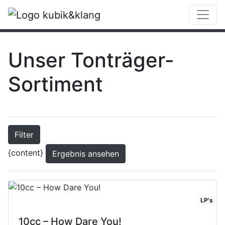
++ Betriebsferien vom 10.08. - 19.08. ab dem
20.08.2026 bin ich wieder für Sie da. ++
Unser Tonträger-
Sortiment
Filter
{content}
Ergebnis ansehen
LP's
10cc – How Dare You!