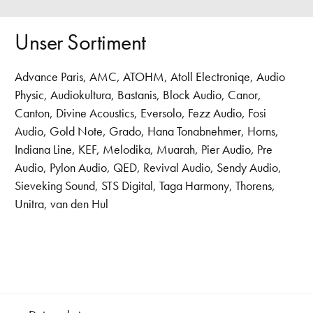
Unser Sortiment
Advance Paris
,
AMC
,
ATOHM
,
Atoll Electroniqe
,
Audio
Physic
,
Audiokultura
,
Bastanis
,
Block Audio
,
Canor
,
Canton
,
Divine Acoustics
,
Eversolo
,
Fezz Audio
,
Fosi
Audio
,
Gold Note
,
Grado
,
Hana Tonabnehmer
,
Horns
,
Indiana Line
,
KEF
,
Melodika
,
Muarah
,
Pier Audio
,
Pre
Audio
,
Pylon Audio
,
QED
,
Revival Audio
,
Sendy Audio
,
Sieveking Sound
,
STS Digital
,
Taga Harmony
,
Thorens
,
Unitra
,
van den Hul