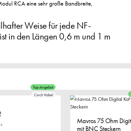
Modul RCA eine sehr große Bandbreite,
hafter Weise für jede NF-
ist in den Längen 0,6 m und 1 m
Top-Angebot
Cinch Kabel
2
Mavros 75 Ohm Digit
es
mit BNC Steckern