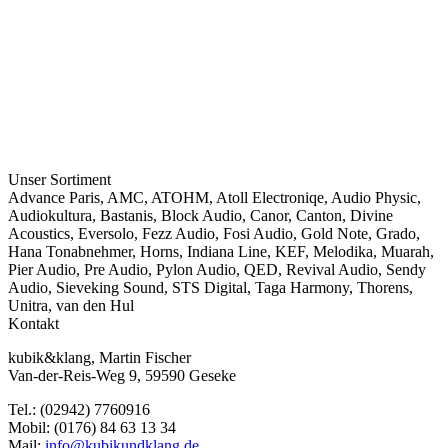
Unser Sortiment
Advance Paris
,
AMC
,
ATOHM
,
Atoll Electroniqe
,
Audio Physic
,
Audiokultura
,
Bastanis
,
Block Audio
,
Canor
,
Canton
,
Divine
Acoustics
,
Eversolo
,
Fezz Audio
,
Fosi Audio
,
Gold Note
,
Grado
,
Hana Tonabnehmer
,
Horns
,
Indiana Line
,
KEF
,
Melodika
,
Muarah
,
Pier Audio
,
Pre Audio
,
Pylon Audio
,
QED
,
Revival Audio
,
Sendy
Audio
,
Sieveking Sound
,
STS Digital
,
Taga Harmony
,
Thorens
,
Unitra
,
van den Hul
Kontakt
kubik&klang, Martin Fischer
Van-der-Reis-Weg 9, 59590 Geseke
Tel.: (02942) 7760916
Mobil: (0176) 84 63 13 34
Mail:
info@kubikundklang.de