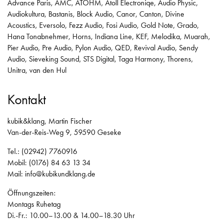
Advance Paris
,
AMC
,
ATOHM
,
Atoll Electroniqe
,
Audio Physic
,
Audiokultura
,
Bastanis
,
Block Audio
,
Canor
,
Canton
,
Divine
Acoustics
,
Eversolo
,
Fezz Audio
,
Fosi Audio
,
Gold Note
,
Grado
,
Hana Tonabnehmer
,
Horns
,
Indiana Line
,
KEF
,
Melodika
,
Muarah
,
Pier Audio
,
Pre Audio
,
Pylon Audio
,
QED
,
Revival Audio
,
Sendy
Audio
,
Sieveking Sound
,
STS Digital
,
Taga Harmony
,
Thorens
,
Unitra
,
van den Hul
Kontakt
kubik&klang, Martin Fischer
Van-der-Reis-Weg 9, 59590 Geseke
Tel.: (02942) 7760916
Mobil: (0176) 84 63 13 34
Mail:
info@kubikundklang.de
Öffnungszeiten:
Montags Ruhetag
Di.-Fr.: 10.00–13.00 & 14.00–18.30 Uhr