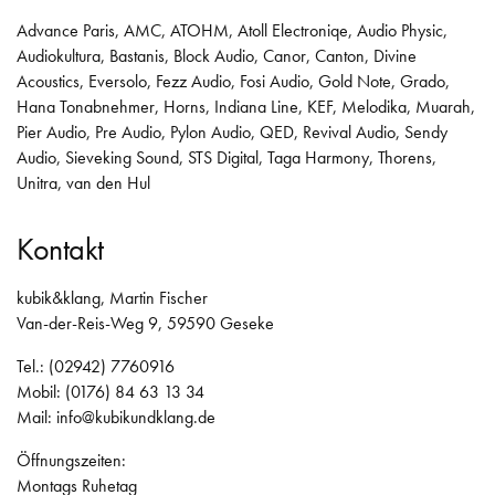
Advance Paris
,
AMC
,
ATOHM
,
Atoll Electroniqe
,
Audio Physic
,
Audiokultura
,
Bastanis
,
Block Audio
,
Canor
,
Canton
,
Divine
Acoustics
,
Eversolo
,
Fezz Audio
,
Fosi Audio
,
Gold Note
,
Grado
,
Hana Tonabnehmer
,
Horns
,
Indiana Line
,
KEF
,
Melodika
,
Muarah
,
Pier Audio
,
Pre Audio
,
Pylon Audio
,
QED
,
Revival Audio
,
Sendy
Audio
,
Sieveking Sound
,
STS Digital
,
Taga Harmony
,
Thorens
,
Unitra
,
van den Hul
Kontakt
kubik&klang, Martin Fischer
Van-der-Reis-Weg 9, 59590 Geseke
Tel.: (02942) 7760916
Mobil: (0176) 84 63 13 34
Mail:
info@kubikundklang.de
Öffnungszeiten:
Montags Ruhetag