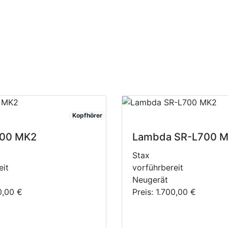
Kopfhörer
00 MK2
Lambda SR-L700 
Stax
eit
vorführbereit
Neugerät
0,00 €
Preis:
1.700,00 €