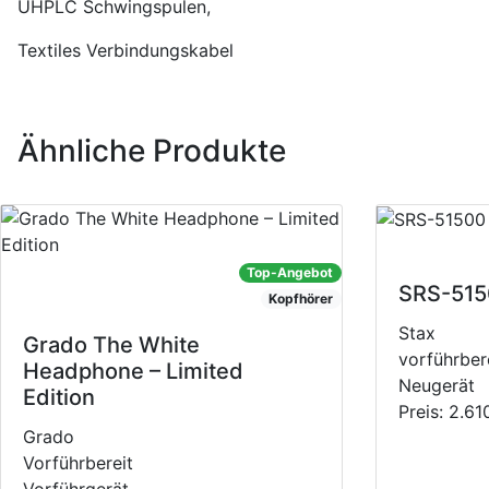
UHPLC Schwingspulen,
Textiles Verbindungskabel
Ähnliche Produkte
Top-Angebot
SRS-515
Kopfhörer
Stax
Grado The White
vorführber
Headphone – Limited
Neugerät
Edition
Preis:
2.61
Grado
Vorführbereit
Vorführgerät