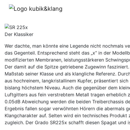
SR 225x
Der Klassiker
Wer dachte, man könnte eine Legende nicht nochmals v
das Gegenteil. Entsprechend steht das „x“ in der Modell
modifizierten Membranen, leistungsstärkeren Schwingspu
Der damit auf die Spitze getriebene Zugewinn fasziniert.
Maßstab seiner Klasse und als klangliche Referenz. Durc
aus hochreinem, langkristallinem Kupfer, präsentiert sic
bislang höchstem Niveau. Auch die gegenüber dem klei
Luftgitters aus fein verstrebtem Metall tragen erheblich
0.05dB Abweichung werden die beiden Treiberchassis de
Ergebnis fallen sogar verwöhnten Hörern die abermals ge
Klangcharakter auf. Selten wird ein technisches Produkt 
zugleich. Der Grado SR225x schafft diesen Spagat und ist