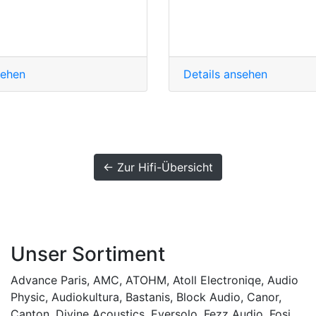
sehen
Details ansehen
← Zur Hifi-Übersicht
Unser Sortiment
Advance Paris
,
AMC
,
ATOHM
,
Atoll Electroniqe
,
Audio
Physic
,
Audiokultura
,
Bastanis
,
Block Audio
,
Canor
,
Canton
,
Divine Acoustics
,
Eversolo
,
Fezz Audio
,
Fosi