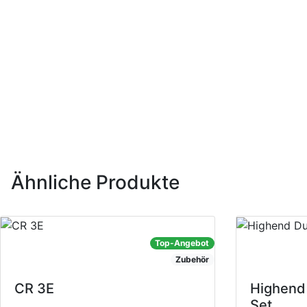
Spezifikationen des RS 202 LS-Stand
Maße der Acoustic Top-Platte: 150 x 150 x 3 mm
verzinkte M6 Spikes sind im Lieferumfang enthal
Ähnliche Produkte
Top-Angebot
Zubehör
CR 3E
Highend 
Set